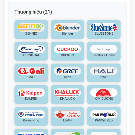
Thương hiệu
(21)
BENNIX
Blender
BLUESTONE
CHINGHAI
CUCKOO
DecKers.Home
GALI
Gree
HALI
KALPEN
KHALUCK
KIM CƯƠNG
Korea King
LIFAN
PANWORLD