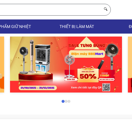
🔍
PHẨM GIỮ NHIỆT
THIẾT BỊ LÀM MÁT
Đ