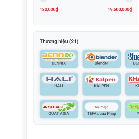
180,000₫
19,600,000₫
Thương hiệu
(21)
BENNIX
Blender
BL
HALI
KALPEN
K
QUAT ASIA
TEFAL của Pháp