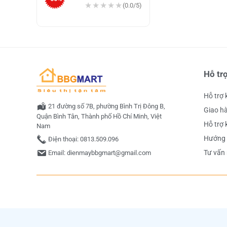
3.590.000 ₫.
là:
★
★
★
★
★
★
★
★
★
★
(0.0/5)
1.590.000 ₫.
Hỗ tr
Hỗ trợ
21 đường số 7B, phường Bình Trị Đông B,
Giao hà
Quận Bình Tân, Thành phố Hồ Chí Minh, Việt
Hỗ trợ 
Nam
Hướng 
Điện thoại:
0813.509.096
Tư vấn
Email:
dienmaybbgmart@gmail.com