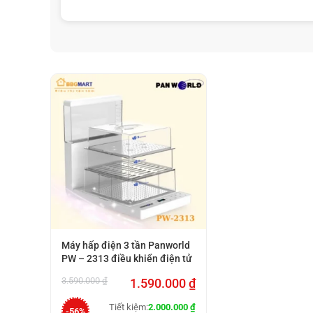
Máy hấp điện 3 tần Panworld
PW – 2313 điều khiển điện tử
Giá
Giá
3.590.000
₫
1.590.000
₫
gốc
hiện
là:
tại
Tiết kiệm:
2.000.000
₫
-56%