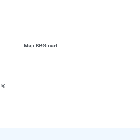
Map BBGmart
t
ụng