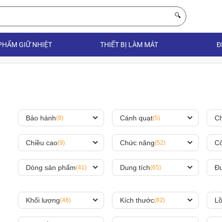
🔍
PHẨM GIỮ NHIỆT
THIẾT BỊ LÀM MÁT
Đ
Bảo hành
Cánh quạt
Ch
(8)
(5)
Chiều cao
Chức năng
Cô
(9)
(52)
Dòng sản phẩm
Dung tích
Đư
(41)
(65)
Khối lượng
Kích thước
Lồ
(46)
(82)