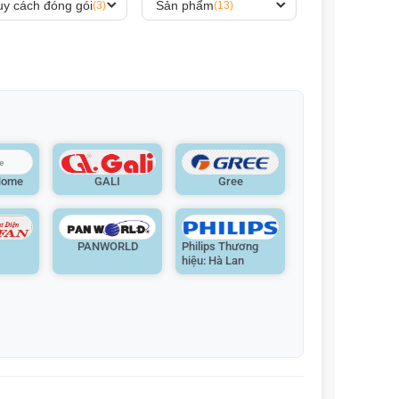
y cách đóng gói
Sản phẩm
(3)
(13)
Home
GALI
Gree
N
PANWORLD
Philips Thương
hiệu: Hà Lan