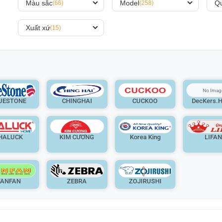
Màu sắc
Model
Qu
(66)
(258)
Xuất xứ
(15)
UESTONE
CHINGHAI
CUCKOO
DecKers.
HALUCK
KIM CƯƠNG
Korea King
LIFA
YANFAN
ZEBRA
ZOJIRUSHI