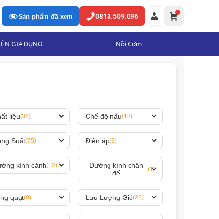
0813.509.096
Sản phẩm đã xem
IỆN GIA DỤNG
Nồi Cơm
ất liệu
Chế độ nấu
(36)
(13)
ng Suất
Điện áp
(75)
(3)
ờng kính cánh
Đường kính chân
(12)
(1)
đế
ng quạt
Lưu Lượng Gió
(9)
(28)