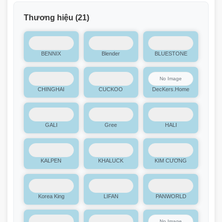
Thương hiệu
(21)
BENNIX
Blender
BLUESTONE
CHINGHAI
CUCKOO
DecKers.Home
GALI
Gree
HALI
KALPEN
KHALUCK
KIM CƯƠNG
Korea King
LIFAN
PANWORLD